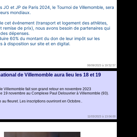
es JO et JP de Paris 2024, le Tournoi de Villemomble, sera
leurs mondiaux.
 de cet événement (transport et logement des athlètes,
et remise de prix), nous avons besoin de partenaires qui
e des dépenses.
duire 60% du montant du don de leur impôt sur les
s à disposition sur site et en digital.
06/09/2023 à 19:52:57
ational de Villemomble aura lieu les 18 et 19
 de Villemomble fait son grand retour en novembre 2023
che 19 novembre au Complexe Paul Delouvrier à Villemomble (93).
au fleuret. Les inscriptions ouvriront en Octobre..
11/03/2023 à 13:04:00