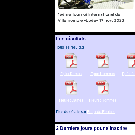
Les résultats
Tous les résultats
Epée Dames
Epée Hommes
Epée J
Fleuret Dames
Fleuret Hommes
Plus de détails sur
Engarde Escrime
2 Derniers jours pour s'inscrire