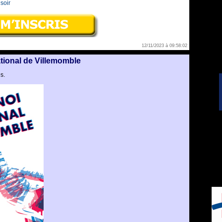
soir
12/11/2023 à 09:58:02
ational de Villemomble
s.