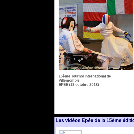
15ème Tournoi International de
Villemomble
EPEE (13 octobre 2018)
Les vidéos Epée de la 15ème éditi