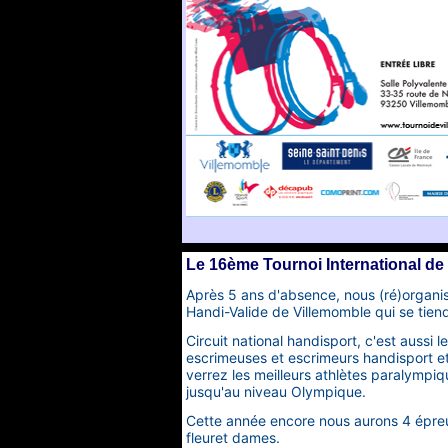
Le 16ème Tournoi International de
Après 5 ans d'absence, nous (ré)organis
Handi-Valide de Villemomble qui se tiend
Circuit national handisport, c'est aussi
escrimeuses et escrimeurs handisport et 
verrez les meilleurs athlètes paralympiq
jusqu'au niveau Olympique.
Cette année encore nous aurons 4 épr
fleuret dames.