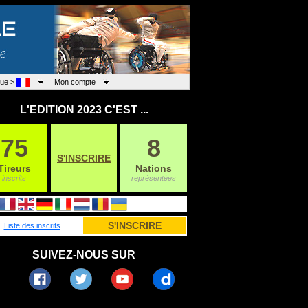
ue >
Mon compte
L'EDITION 2023 C'EST ...
75
8
S'INSCRIRE
Tireurs
Nations
inscrits
représentées
S'INSCRIRE
Liste des inscrits
SUIVEZ-NOUS SUR