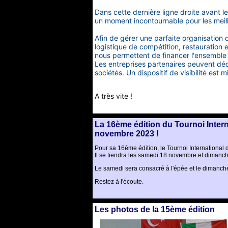
Dans cette dernière ligne droite avant l
un moment incontournable pour les meil
Afin de gérer une parfaite organisation
logistique de compétition, restauration 
nous permettent de financer l'ensembl
Les entreprises partenaires peuvent dé
sociétés. Un dispositif de visibilité est mi
Contactez nous pour plus d'information.
A très vite !
La 16ème édition du Tournoi Intern
novembre 2023 !
Pour sa 16ème édition, le Tournoi International
Il se tiendra les samedi 18 novembre et diman
Le samedi sera consacré à l'épée et le dimanche 
Restez à l'écoute.
Les photos de la 15ème édition